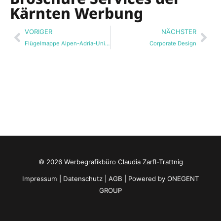
Kärnten Werbung
Zurück
Näc
VORIGER
NÄCHSTER
Flügelmappe Alpen-Adria-Universität Klagenfurt
Corporate Design
© 2026 Werbegrafikbüro Claudia Zarfl-Trattnig
Impressum
|
Datenschutz
|
AGB
| Powered by
ONEGENT
GROUP