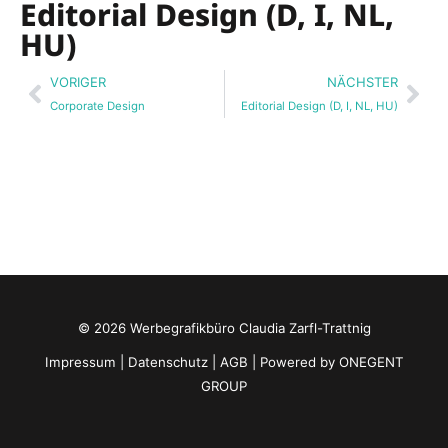
Editorial Design (D, I, NL,
HU)
Zurück
Näc
VORIGER
NÄCHSTER
Corporate Design
Editorial Design (D, I, NL, HU)
© 2026 Werbegrafikbüro Claudia Zarfl-Trattnig
Impressum
|
Datenschutz
|
AGB
| Powered by
ONEGENT
GROUP