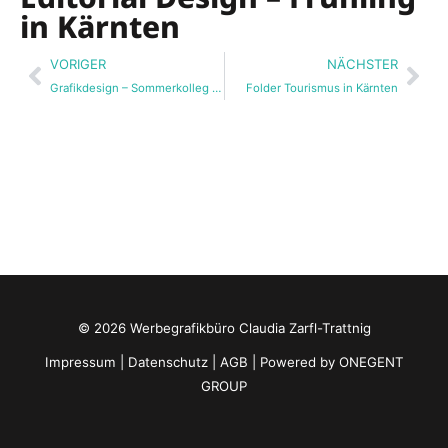
in Kärnten
Zurück
Näc
VORIGER
NÄCHSTER
Grafikdesign – Sommerkolleg Bovec
Folder Tourismus in Kärnten
© 2026 Werbegrafikbüro Claudia Zarfl-Trattnig
Impressum
|
Datenschutz
|
AGB
| Powered by
ONEGENT
GROUP