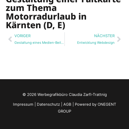
zum Thema
Motorradurlaub in
Kärnten (D, E)
Zurück
Näc
VORIGER
NÄCHSTER
Gestaltung eines Medien-Beilegers (D, I, NL, HU, RS)
Entwicklung Webdesign
© 2026 Werbegrafikbüro Claudia Zarfl-Trattnig
Impressum
|
Datenschutz
|
AGB
| Powered by
ONEGENT
GROUP