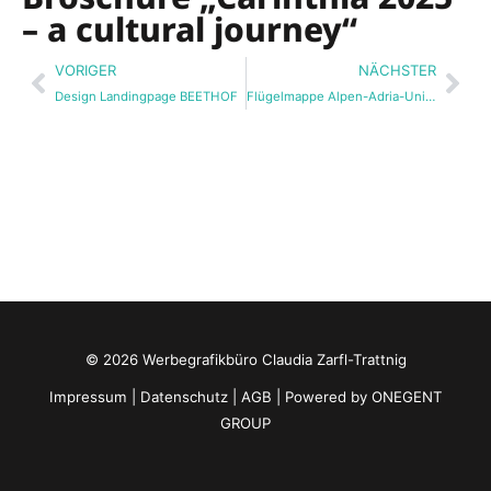
– a cultural journey“
Zurück
Näc
VORIGER
NÄCHSTER
Design Landingpage BEETHOF
Flügelmappe Alpen-Adria-Universität Klagenfurt
© 2026 Werbegrafikbüro Claudia Zarfl-Trattnig
Impressum
|
Datenschutz
|
AGB
| Powered by
ONEGENT
GROUP